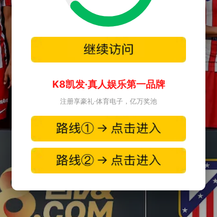
K8凯发·真人娱乐第一品牌
注册享豪礼·体育电子，亿万奖池